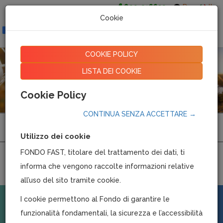
800-016639
De
It
Cookie
Togg
navig
COOKIE POLICY
LISTA DEI COOKIE
Cookie Policy
CONTINUA SENZA ACCETTARE →
Fondo di Assistenza Sanitaria integrativa per i dipendenti
del settore Turismo
Utilizzo dei cookie
FONDO FAST, titolare del trattamento dei dati, ti
informa che vengono raccolte informazioni relative
all’uso del sito tramite cookie.
I cookie permettono al Fondo di garantire le
TOPICS
funzionalità fondamentali, la sicurezza e l’accessibilità