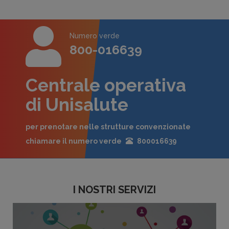
Numero verde
800-016639
Centrale operativa
di Unisalute
per prenotare nelle strutture convenzionate
chiamare il numero verde
800016639
I NOSTRI SERVIZI