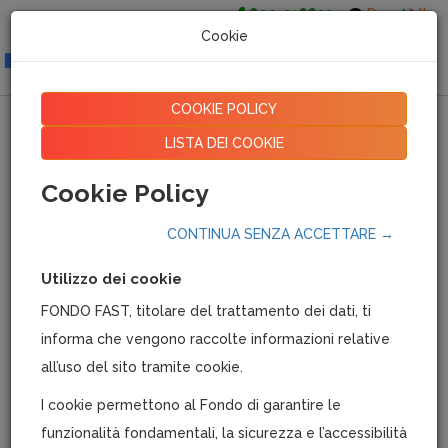
800-016639
De
It
Cookie
Togg
navig
COOKIE POLICY
AREA AZIENDE
LISTA DEI COOKIE
Cookie Policy
02/11/2022
|
15302
CONTINUA SENZA ACCETTARE →
Utilizzo dei cookie
FONDO FAST, titolare del trattamento dei dati, ti
informa che vengono raccolte informazioni relative
all’uso del sito tramite cookie.
I cookie permettono al Fondo di garantire le
funzionalità fondamentali, la sicurezza e l’accessibilità