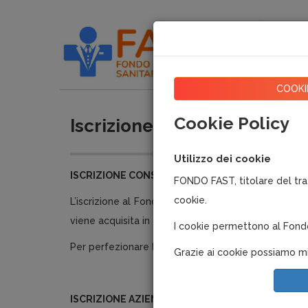
Home
Chi s
COOKI
Cookie Policy
Iscrizione Consulenti e Ass
Utilizzo dei cookie
ISCRIZIONE CONSULENTE O ASSOCIAZIONE
FONDO FAST, titolare del trat
cookie.
L’iscrizione al Fondo FAST può avvenire registrand
viene acquisita in automatico quando per una azien
I cookie permettono al Fondo d
Per perfezionare l'iscrizione, occorre fornire alcune
Grazie ai cookie possiamo migl
ISCRIZIONE AZIENDE