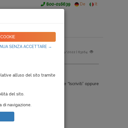
800-016639
De
It
 utili
Aree Riservate
I COOKIE
NUA SENZA ACCETTARE →
09/03/2022
|
63164
tive all’uso del sito tramite
do su "Accesso Area Riservata" e “Iscriviti” oppure
rimenti del consulente.
lità del sito.
.
za di navigazione.