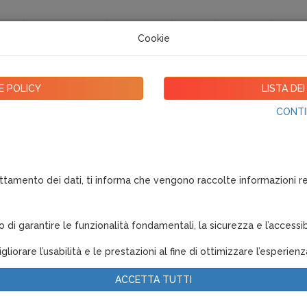
Cookie
iamo
Piani sanitari
Circolari
Faq
Novità
Link
E POLICY
LISTA DE
CONTI
ociazioni
tamento dei dati, ti informa che vengono raccolte informazioni rela
o manualmente l’azienda dal nostro sito www.fondofast.it - cliccan
da che procede al versamento tramite F24 vengono indicati i rife
i garantire le funzionalità fondamentali, la sicurezza e l’accessibi
 informazioni, relative all’anagrafica del consulente o associazione
iorare l’usabilità e le prestazioni al fine di ottimizzare l’esperien
ACCETTA TUTTI