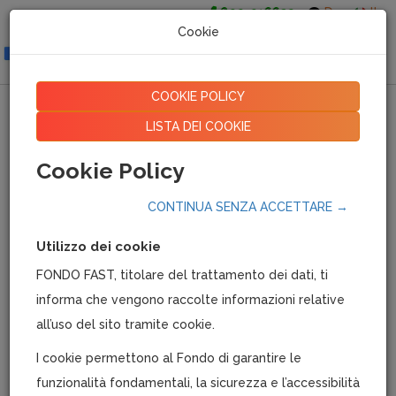
800-016639
De
It
Cookie
Togg
navig
COOKIE POLICY
SERVIZI AREA DIPENDENTI
LISTA DEI COOKIE
Cookie Policy
02/11/2022
|
71211
CONTINUA SENZA ACCETTARE →
Utilizzo dei cookie
FONDO FAST, titolare del trattamento dei dati, ti
informa che vengono raccolte informazioni relative
all’uso del sito tramite cookie.
I cookie permettono al Fondo di garantire le
funzionalità fondamentali, la sicurezza e l’accessibilità