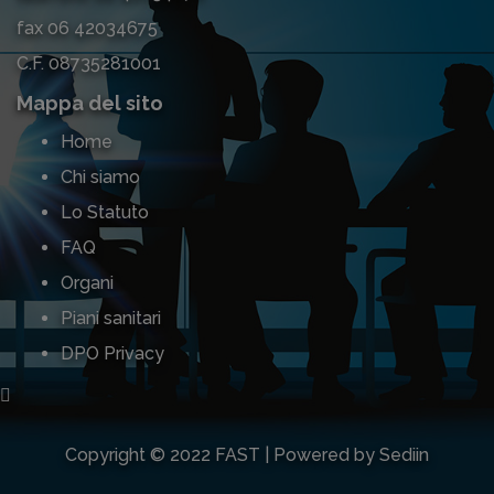
fax 06 42034675
C.F. 08735281001
Mappa del sito
Home
Chi siamo
Lo Statuto
FAQ
Organi
Piani sanitari
DPO Privacy
Copyright © 2022 FAST | Powered by Sediin