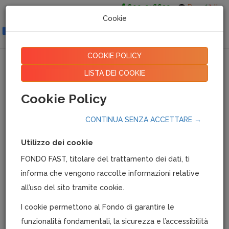
800-016639
De
It
Cookie
Togg
navig
COOKIE POLICY
CCNL Turismo
LISTA DEI COOKIE
Cookie Policy
22/11/2024
|
15010
CONTINUA SENZA ACCETTARE →
CCNL Turismo 5 luglio 2024
Utilizzo dei cookie
TITOLO VI - CAPO IX - ASSISTENZA SANITARIA
FONDO FAST, titolare del trattamento dei dati, ti
INTEGRATIVA
informa che vengono raccolte informazioni relative
l'articolo 163 del CCNL Turismo 20 febbraio 2010, è
all’uso del sito tramite cookie.
sostituito dal seguente:
I cookie permettono al Fondo di garantire le
ASSISTENZA SANITARIA INTEGRATIVA
funzionalità fondamentali, la sicurezza e l’accessibilità