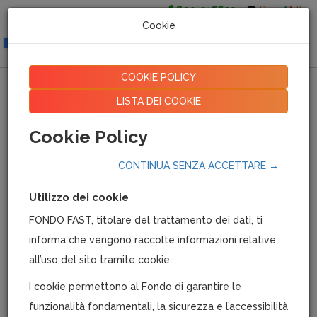
800-016639
De
It
Cookie
Togg
navig
COOKIE POLICY
Fondo Fast alle tre
LISTA DEI COOKIE
manifestazioni di Rimini fiera -
Cookie Policy
71 esima edizione 2022
CONTINUA SENZA ACCETTARE →
15/11/2022
|
1469
Utilizzo dei cookie
FONDO FAST, titolare del trattamento dei dati, ti
informa che vengono raccolte informazioni relative
all’uso del sito tramite cookie.
I cookie permettono al Fondo di garantire le
funzionalità fondamentali, la sicurezza e l’accessibilità